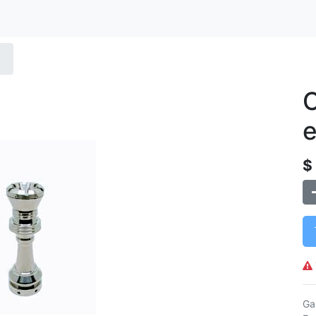
C
e
$
Ga