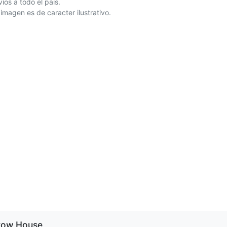
íos a todo el país.
 imagen es de caracter ilustrativo.
row House