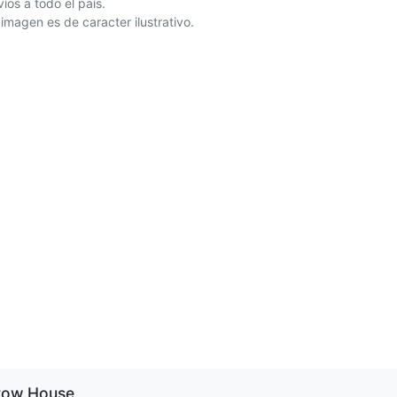
íos a todo el país.
 imagen es de caracter ilustrativo.
row House