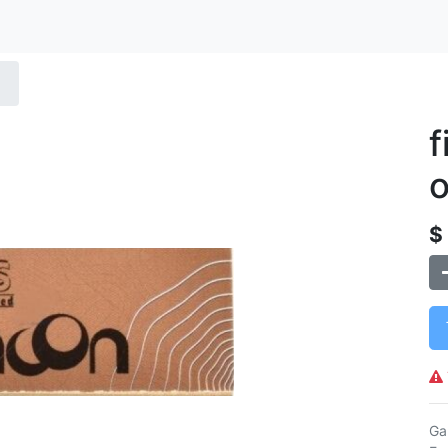
f
o
$
Ga