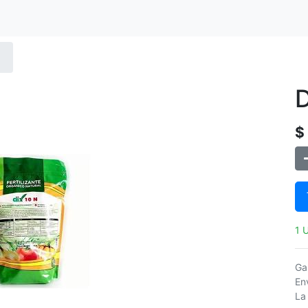
D
$
1 
Ga
Env
La