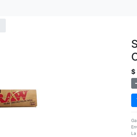
C
$
Ga
Env
La