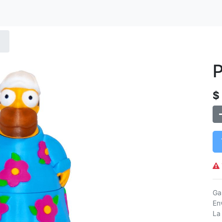
P
$
Ga
Env
La