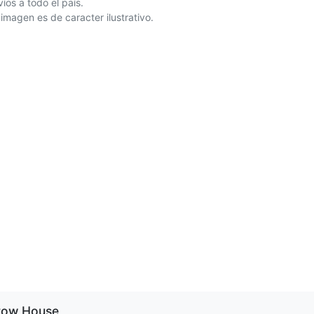
íos a todo el país.
 imagen es de caracter ilustrativo.
row House