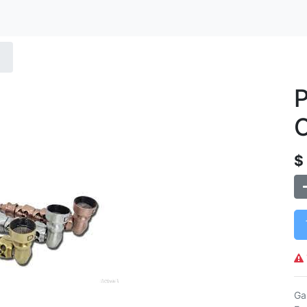
P
C
$
Ga