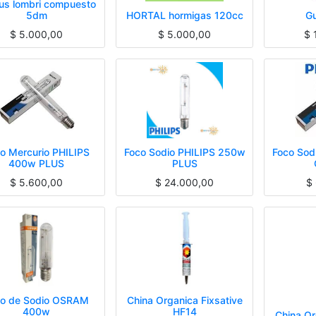
s lombri compuesto
5dm
HORTAL hormigas 120cc
Gu
$
5.000,00
$
5.000,00
$
o Mercurio PHILIPS
Foco Sodio PHILIPS 250w
Foco Sod
400w PLUS
PLUS
$
5.600,00
$
24.000,00
$
co de Sodio OSRAM
China Organica Fixsative
400w
HF14
China Or