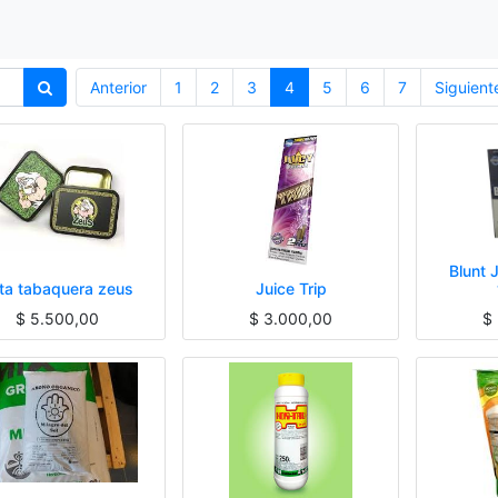
Anterior
1
2
3
4
5
6
7
Siguient
Blunt 
ta tabaquera zeus
Juice Trip
$
5.500,00
$
3.000,00
$