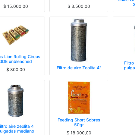
3
$
15.000,00
$
3.500,00
os Lion Rolling Circus
GDE unbleached
Filtro
Filtro de aire Zeolita 4"
pulg
$
800,00
Feeding Short Sobres
50gr
iltro aire zeolita 4
ulgadas mediano
$
18.000,00