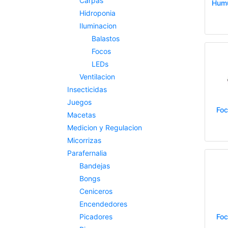
Carpas
Humu
Hidroponia
Iluminacion
Balastos
Focos
LEDs
Ventilacion
Insecticidas
Juegos
Foc
Macetas
Medicion y Regulacion
Micorrizas
Parafernalia
Bandejas
Bongs
Ceniceros
Encendedores
Picadores
Fo