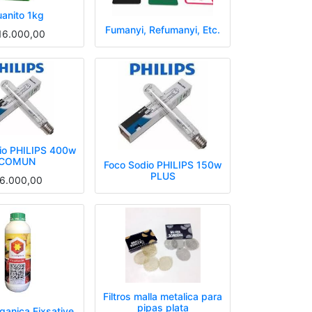
anito 1kg
Fumanyi, Refumanyi, Etc.
16.000,00
io PHILIPS 400w
COMUN
Foco Sodio PHILIPS 150w
PLUS
6.000,00
Filtros malla metalica para
pipas plata
ganica Fixsative